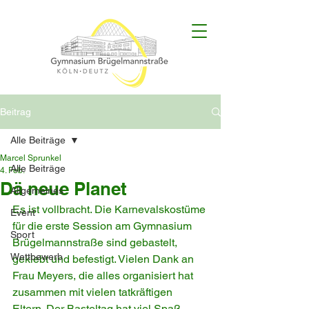
Beitrag
Alle Beiträge
Marcel Sprunkel
Alle Beiträge
4. Feb.
Dä neue Planet
Allgemeines
Es ist vollbracht. Die Karnevalskostüme 
Event
für die erste Session am Gymnasium 
Sport
Brügelmannstraße sind gebastelt, 
Wettbewerb
geklebt und befestigt. Vielen Dank an 
Frau Meyers, die alles organisiert hat 
zusammen mit vielen tatkräftigen 
Eltern. Der Basteltag hat viel Spaß 