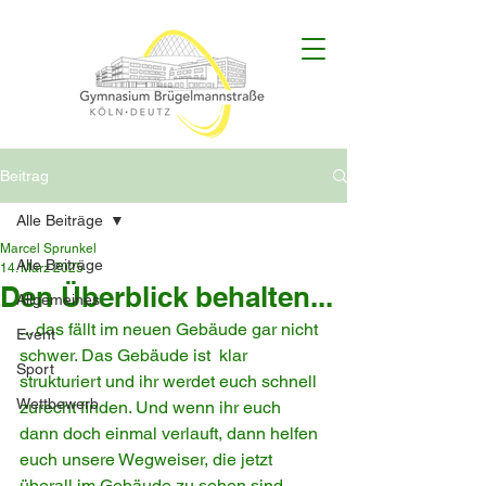
Beitrag
Alle Beiträge
Marcel Sprunkel
Alle Beiträge
14. März 2025
Den Überblick behalten...
Allgemeines
... das fällt im neuen Gebäude gar nicht 
Event
schwer. Das Gebäude ist  klar 
Sport
strukturiert und ihr werdet euch schnell 
Wettbewerb
zurecht finden. Und wenn ihr euch 
dann doch einmal verlauft, dann helfen 
euch unsere Wegweiser, die jetzt 
überall im Gebäude zu sehen sind. 