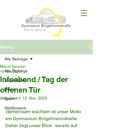
Beitrag
Alle Beiträge
Marcel Sprunkel
Alle Beiträge
10. Nov. 2025
Infoabend / Tag der
Allgemeines
offenen Tür
Event
Aktualisiert:
12. Nov. 2025
Sport
Wettbewerb
Gemeinsam wachsen
 ist unser Motto 
am Gymnasium Brügelmannstraße. 
Daher liegt unser Blick   bereits auf 