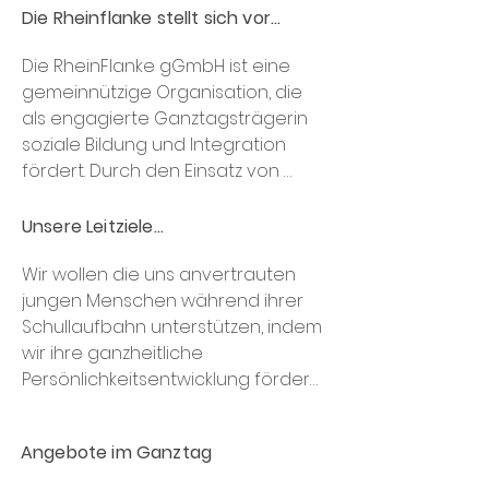
Die Rheinflanke stellt sich vor...
Die RheinFlanke gGmbH ist eine 
gemeinnützige Organisation, die 
als engagierte Ganztagsträgerin 
soziale Bildung und Integration 
fördert. Durch den Einsatz von 
Sport und Bewegung schafft die 
RheinFlanke niedrigschwellige 
Unsere Leitziele...
Zugänge, um Kinder und 
Wir wollen die uns anvertrauten 
Jugendliche in ihrer 
jungen Menschen während ihrer 
Persönlichkeitsentwicklung, ihrem 
Schullaufbahn unterstützen, indem 
sozialen Lernen und ihrer Bildung zu 
wir ihre ganzheitliche 
unterstützen. Dabei stehen 
Persönlichkeitsentwicklung fördern, 
individuelle Förderung und 
soziale Chancengleichheit, 
Chancengleichheit im Mittelpunkt. 

Bildungsgerechtigkeit und 
Die vielfältigen Angebote reichen 
Angebote im Ganztag
Teilhabechancen verbessern und 
von Freizeit- und Sportaktivitäten 
dabei stets die gesellschaftlichen 
über Lernförderung bis hin zu 