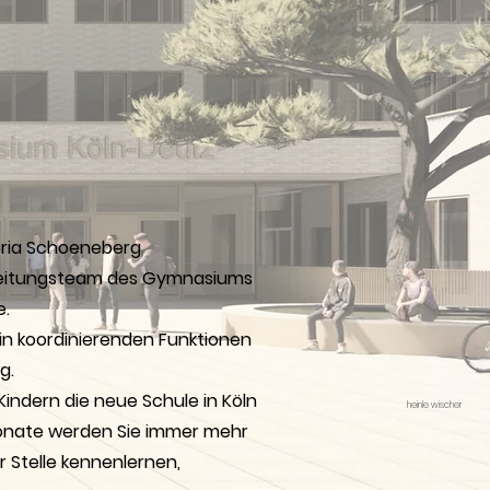
oria Schoeneberg
Leitungsteam des Gymnasiums
.
. in koordinierenden Funktionen
g.
indern die neue Schule in Köln
heinle wischer
Monate werden Sie immer mehr
r Stelle kennenlernen,